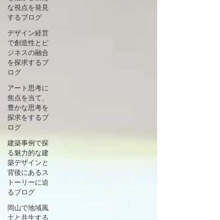
な視点を発見
するブログ
デザイン経営
で創造性とビ
ジネスの融合
を探求するブ
ログ
アート思考に
焦点を当て、
豊かな思考を
探求をするブ
ログ
建築事例で探
る魅力的な建
築デザインと
背後にあるス
トーリーに迫
るブログ
岡山で地域風
土と共生する