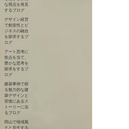
な視点を発見
するブログ
デザイン経営
で創造性とビ
ジネスの融合
を探求するブ
ログ
アート思考に
焦点を当て、
豊かな思考を
探求をするブ
ログ
建築事例で探
る魅力的な建
築デザインと
背後にあるス
トーリーに迫
るブログ
岡山で地域風
土と共生する