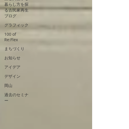
暮らし方を探
る古民家再生
ブログ
グラフィック
100 of
Re:Flex
まちづくり
お知らせ
アイデア
デザイン
岡山
過去のセミナ
ー