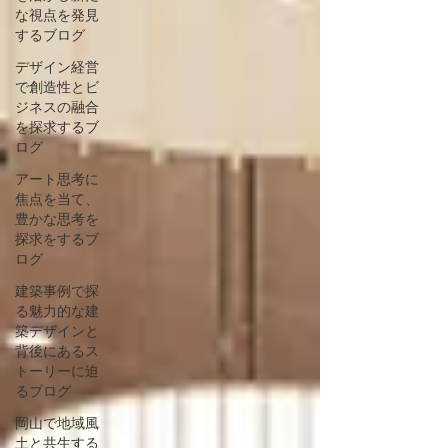
な視点を発見
するブログ
デザイン経営
で創造性とビ
ジネスの融合
を探求するブ
ログ
アート思考に
焦点を当て、
豊かな思考を
探求をするブ
ログ
建築事例で探
る魅力的な建
築デザインと
背後にあるス
トーリーに迫
るブログ
岡山で地域風
土と共生する