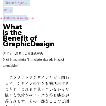
üzləşə bilər. Müştərilərinizi qeyri-
Sütun: Bir gün...
ardıcıl loqo istifadəsi, rəng sxemi, 
Works
tipoqrafiya və ümumi vizual üslubla 
sləhətləşmələr və sorğular
çaşdırırsınız? Əgər belədirsə, marka 
What
məlumatlılığınız azala bilər.

is the
Benefit of
[03_Məhdud yaradıcılığı yoxlayın]

GraphicDesign
Bacarıqlı qrafik dizaynerlərin 
olmaması səbəbindən innovativ və 
​デザイン思考による課題解決
yaradıcı dizayn həlləri ilə çıxış 
Nəyi bilməlisiniz: "Şirkətlərin əldə edə biləcəyi
etməkdə çətinlik çəkirsiniz? Bu, 
üstünlüklər"
özünüzü rəqiblərinizdən fərqləndirmək 
qabiliyyətinizi məhdudlaşdıra və 
​　グラフィックデザインだけに関わ
bazarda üstünlük əldə etməyinizə 
らず、デザインの力を有効活用する
mane ola bilər.

ことで、これまで見えていなかった
様々な気付きやニーズを得る機会が
[04_Vaxt və resurs məhdudiyyətlərini 
得られます。その一部をここでご紹
yoxlayın]
