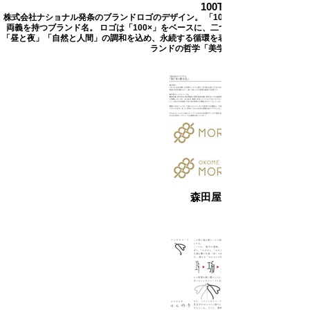
yaradıcıların işlərini təqdim edir. 
100TIMES LOGO
リエンスは、満足度の向上、繰り返
株式会社ナショナル発条のブランドロゴのデザイン。 「100TIMES」は「100倍
Kolleksiyaya, qrafik dizayn 
しの訪問、口コミによる紹介へとつ
両義を持つブランド名。 ロゴは「100×」をベースに、二つの円を月と太陽の象
sənayesində olmasalar da, bir çox 
「昼と夜」「自然と人間」の調和を込め、永続する循環を表現。 「×」は「かけ
ながっていきます。

ランドの哲学「美学 × 感覚 × 構造設計」
insanın eşitdiyi məşhur dizaynerlərin 
işləri daxil idi, ona görə də 
【​気づき 07_売上とコンバージョン
seçilməyimə çox təəccübləndim, 
の増加】

xüsusən də ilk işim olduğu üçün. 

　効果的なデザインは、売上とコン
バージョンに大きな影響を与えてく
[Qrafik dizayn yeni bir oxa çevrilir]

れます。よくデザインされた製品パ
O vaxtdan bəri biz loqolar, flayerlər 
ッケージ、広告、販促物は購買意欲
və kataloqlar üçün çoxsaylı 
を刺激し、顧客が望ましい行動を起
müraciətlər almışıq və tədricən çay, 
森田屋 ロゴご提案書
こすよう促します。説得力のあるビ
şirniyyat və sağlamlıq məhsulları üçün 
ジュアルとデザイン要素は、顧客が
qablaşdırma dizaynı, yeni məhsulun 
大切にしている上質世界に貢献し、
planlaşdırılması ilə bağlı məsləhətlər, 
売上を推進します。

hətta PR və internet saytları üçün 
müraciətlər də daxil olmaqla, geniş 
【​気づき 08_柔軟性と適応性】

spektrli məsləhətlər almağa 
　グラフィックデザインは、発注側