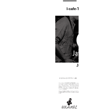
imkan verən münasibət üzərində 
ことで、ブランド認知度の向上、顧
qurulduğunu qətiyyətlə hiss edirəm. 
I-cafe-Takayama final
客の参加度の増加、そしてビジネス
Və bu fikir bu gün də əziz tutduğum 
の成功を得ることに疑いの余地はあ
dəyərlərlə bağlıdır.
りません。

　国内外で様々な人種、文化に触れ
ながらデザインを通じてコミュニケ
ーションを重ね、数々の失敗を繰り
返してきた経験があるからこそ、お
役立ちになれることは沢山あると感
じています。是非、軽い相談からで
Jaws-Brew
も企業様の思い描く未来についてお
話を聞かせていただければ幸いで
す。