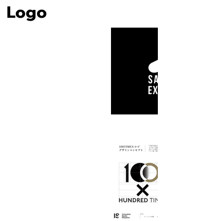
他社との差別化は重要です。グラフ
Logo
və göstərmək və bütün araşdırmaları 
ィックデザインは、企業様が他社と
sıfırdan etmək, sanki bir memarlıq 
異なるユニークで記憶に残るビジュ
layihəsi hazırlayarkən, kağız 
アルを作成するのに役立つことでし
seçməkdən tutmuş çapa qədər hər 
ょう。

şeylə mübarizə apardım.

【​気づき 06_ユーザーエクスペリエ
[Qəfil nəşr]

ンス（UX）】

Təxminən altı ay sonra çatdırılma heç 
　デザインを行う際は、ターゲット
bir problem olmadan başa çatdı. 
ユーザーの趣味趣向を徹底的に分析
Broşür onu Takayama Stansiyasının 
することでユーザーエクスペリエン
Turizm Mərkəzində götürən bir 
スの向上を図っています。使いやす
naşirin diqqətini çəkdi və onu “Yerli 
いインターフェース、直感的なナビ
Dizayn Qaynar!” (yuxarıda qeyd 
ゲーション、魅力的なレイアウトに
olunan kitab) kitabına daxil etmək 
よって、ユーザーはウェブサイト、
qərara alındı. . . Yeri gəlmişkən, bu 
アプリケーション、デジタルプラッ
kitab ölkənin hər yerindən cəlbedici 
トフォームとの対話が容易になりま
məhsullar hazırlayan mükəmməl 
す。ポジティブなユーザーエクスペ