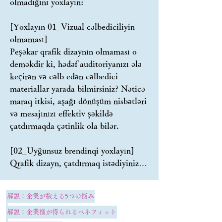
olmadığını yoxlayın:

[Yoxlayın 01_Vizual cəlbediciliyin 
olmaması]

Peşəkar qrafik dizaynın olmaması o 
deməkdir ki, hədəf auditoriyanızı ələ 
keçirən və cəlb edən cəlbedici 
materiallar yarada bilmirsiniz? Nəticə 
maraq itkisi, aşağı dönüşüm nisbətləri 
və mesajınızı effektiv şəkildə 
çatdırmaqda çətinlik ola bilər.

[02_Uyğunsuz brendinqi yoxlayın]

Qrafik dizayn, çatdırmaq istədiyiniz 
mesajı çatdırmaq gücüdür. Vahid 
qrafik dizayn strategiyası olmadan 
解説：企業が抱える5つの悩み
müəssisələr ardıcıl brend şəxsiyyətini 
yaratmaq və saxlamaqda çətinliklərlə 
解説：企業様が得られるベネフィット