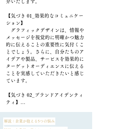
介いたします。

Qrafik dizayn vaxt, təcrübə və xüsusi 
proqram tələb edir. Müştərilərin 
【​気づき 01_効果的なコミュニケー
lazımi resursları yoxdur və ya qrafik 
ション】

dizaynların yaradılmasına kifayət 
　グラフィックデザインは、情報や
qədər vaxt və diqqət ayırmağı 
メッセージを視覚的に明確かつ魅力
çətinləşdirən sıx son tarixləri varmı? 
的に伝えることの重要性に気付くこ
Həmçinin, heç yaxşı ideyanız olub, 
とでしょう。さらに、自分たちのア
lakin onu formalaşdıra bilməmiş, 
イデアや製品、サービスを効果的に
fürsəti əldən vermisiniz?

ターゲットオーディエンスに伝える
ことを実感していただきたいと感じ
[Yoxlayın 05_Effektiv ünsiyyətin 
ています。

olmaması]

Zəif tərtib edilmiş qrafika yanlış 
【気づき 02_ブランドアイデンティ
ünsiyyətə səbəb ola bilər və nəzərdə 
ティ】

tutulan mesajı aydın şəkildə çatdıra 
　グラフィックデザインは、強力な
bilmir. Effektiv qrafik dizayn olmadan 
ブランドアイデンティティを確立し
insanların fikirlərini, məhsullarını və 
解説：企業が抱える5つの悩み
維持するのに重要な役割を果たして
ya xidmətlərini vizual olaraq cəlbedici 