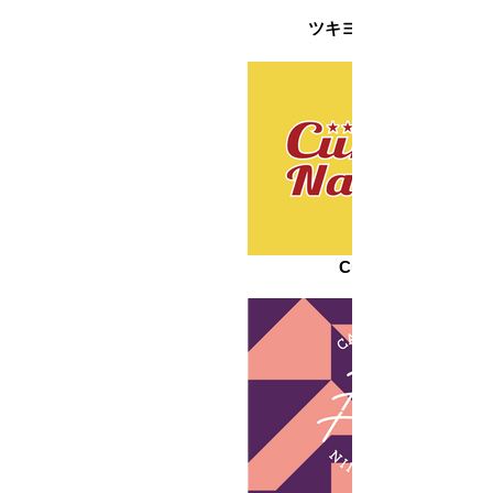
ツキヨミStar☆Party
Curry-NaNa