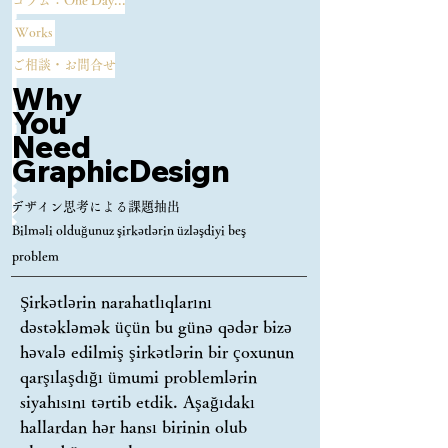
コラム：One Day...
Works
ご相談・お問合せ
Why
You
​Need
GraphicDesign
​デザイン思考による課題抽出
Bilməli olduğunuz şirkətlərin üzləşdiyi beş
problem
Şirkətlərin narahatlıqlarını 
dəstəkləmək üçün bu günə qədər bizə 
həvalə edilmiş şirkətlərin bir çoxunun 
qarşılaşdığı ümumi problemlərin 
siyahısını tərtib etdik. Aşağıdakı 
hallardan hər hansı birinin olub 