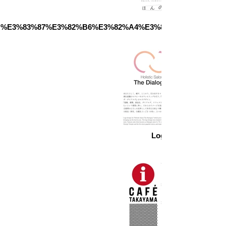
başlamışıq ki, bu günümüzə qədər 
がさまざまなメディアやプラットフ
davam edir.

ォームにおいて視覚的なコミュニケ
%E3%83%87%E3%82%B6%E3%82%A4%E3%83%B3%E3%81%A
ーションを適応させることができま
[Hələ də dəyər verdiyim fikirlər]

す。印刷物、デジタルメディア、ソ
Yeri gəlmişkən, bu kitabın naşiri Pie 
ーシャルメディアのグラフィックな
International Co., Ltd. şirkəti 
ど、熟練したデザイナーは、異なる
“cazibədar mədəniyyətlər və 
チャンネル間で一貫性を保ちながら
mükəmməl yaradıcılar və dünya 
多目的なデザインを作成し、発注側
arasında körpü olmaq” fəlsəfəsinə 
のブランドメッセージを統一させま
malikdir.

す。

Təsadüfən, bu fəlsəfə bizim düşüncə 
Logo Concept
tərzimizə uyğundur və bizə qrafika 
　デザインとは、顧客や社会との関
ideyasını verən Churaumi Chikyu Co., 
係を加速化させるコミュニケーショ
Ltd.-nin təsirindən başqa bir şey deyil.

ン手段です。コミュニケーションの
Bu mənada, yaxşı işin müştəri və 
深度を高めることで、企業様は確実
provayder arasında birgə 
に関係人口を増大させてることにな
yaradıcılıqdan başladığını və hər iki 
るでしょう。視覚的に魅力的で影響
tərəfə bir-birini təkmilləşdirməyə 
力のあるコミュニケーションを図る