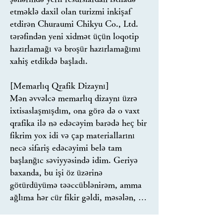
好印象を与え、潜在的な顧客の信頼
etməklə daxil olan turizmi inkişaf 
へと導いてくれるのです。

etdirən Churaumi Chikyu Co., Ltd. 
tərəfindən yeni xidmət üçün loqotip 
【​気づき 04_参加度の向上】

hazırlamağı və broşür hazırlamağımı 
　目を引く魅力的なデザインは、視
xahiş etdikdə başladı.

聴者の関心を引きつけます。イラス
ト、インフォグラフィック、または
[Memarlıq Qrafik Dizaynı]

インタラクティブなビジュアルなど
Mən əvvəlcə memarlıq dizaynı üzrə 
のグラフィック要素を取り入れるこ
ixtisaslaşmışdım, ona görə də o vaxt 
とで、発注側はターゲットオーディ
qrafika ilə nə edəcəyim barədə heç bir 
エンスとの参加度を大幅に向上させ
fikrim yox idi və çap materiallarını 
ることができます。これにより、コ
necə sifariş edəcəyimi belə tam 
ンバージョン率や売上、顧客維持率
başlanğıc səviyyəsində idim. Geriyə 
が向上する可能性があります。

baxanda, bu işi öz üzərinə 
götürdüyümə təəccüblənirəm, amma 
【​気づき 05_差別化と競争上の優位
ağlıma hər cür fikir gəldi, məsələn, 
性】

örtük şəkli üçün rənglər və ifadələr 
　現在の競争の激しい市場で、競合
tapmaq, xidmət detallarını yoxlamaq 