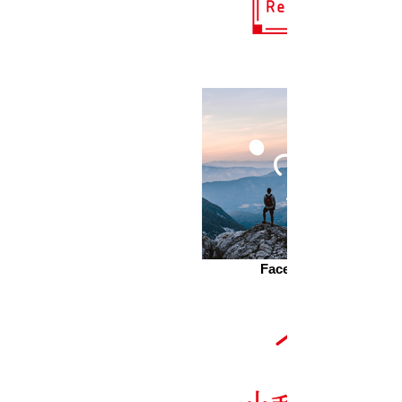
Face-the-Change