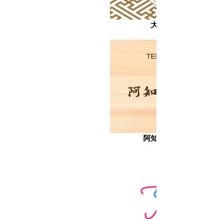
大原AMロゴ
阿知もん_蟠龍書