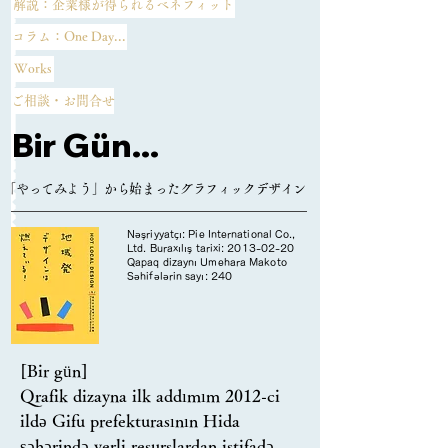
解説：企業様が得られるベネフィット
いることは十分理解されていること
və asan başa düşülən şəkildə 
と思います。ロゴ、カラースキー
çatdırmaqda çətinlik çəkdiyini tez-tez 
コラム：One Day...
ム、タイポグラフィ、視覚的要素を
eşidirik.

Works
作成することで、企業様のブランド
ご相談・お問合せ
が表現されます。一貫した視覚的な
Burada sadaladığım beş məqam 
ブランディングは、顧客の認識、信
Bir Gün...
şirkətləri ən çox narahat edən 
頼、ロイヤルティを築いてくれま
məqamlardır. Biz özünəməxsus 
す。

narahatlıqları olan şirkətlərin səslərini 
​「やってみよう」から始まったグラフィックデザイン
dinləyirik və tərəfdaş kimi və çevik 
【​気づき 03_共感と信頼性】

düşüncə ilə xarakterizə olunan 
Nəşriyyatçı: Pie International Co.,
Ltd. Buraxılış tarixi:
2013-02-20
　良いデザインのグラフィックは、
komandanın üzvü kimi problemin 
Qapaq dizaynı Umehara Makoto
Səhifələrin sayı: 240
企業様のプロフェッショナルなイメ
həlli, o cümlədən təkcə dizayn deyil, 
ージを向上させます。ただ、美しい
həm də şirkətlər üçün potensial 
ものだけが良いデザインではありま
problemlərin müəyyənləşdirilməsi 
せん。ウェブサイト、マーケティン
üzərində işləmək üçün ən yaxşı həll 
[Bir gün]

グ資料、ソーシャルメディア投稿な
yollarını tapmaq üçün onlarla birlikdə 
Qrafik dizayna ilk addımım 2012-ci 
ど、ターゲットユーザーから共感を
işləyirik.
ildə Gifu prefekturasının Hida 
得られるグラフィックが結果として
şəhərində yerli resurslardan istifadə 