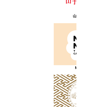
山手マルシェ
MOCMOC